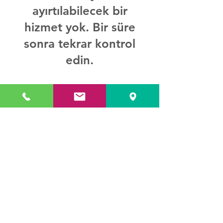
ayırtılabilecek bir
hizmet yok. Bir süre
sonra tekrar kontrol
edin.
78/79 Upper George's Street, Dun
Laoghaire, Co. Dublin, Ireland. A96KH58
marketing@all.ie
+35312843420
© 2024 Active Language Learning. All Rights Reserved.